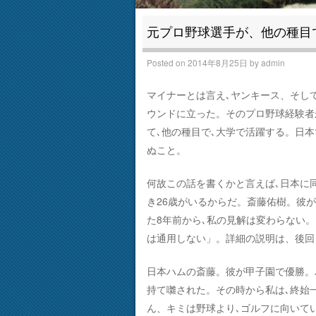
元プロ野球選手が、他の種目
Posted on
2014年8月25日
by
admin
マイナーとは言え､ヤンキース、そし
ウンドに立った。そのプロ野球経験者
て､他の種目で､大学で活躍する。日本
ぬこと。
何故この話を書くかと言えば､日本に
き26歳がいるからだ。斎藤佑樹。彼
た8年前から､私の見解は変わらない
は通用しない」。詳細の説明は、後回
日本ハムの斎藤。彼が甲子園で優勝。
持て囃された。その時から私は､終始
ん、キミは野球より､ゴルフに向いて