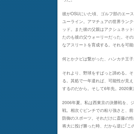
彼がOSUにいた頃、ゴルフ部のエース
ユーライン。アマチュアの世界ランク
ッド。また彼の父親はアクシュネット
たのも彼の父ウォーリーだった。その
なアスリートを育成する。それを可能
何とかクビは繋がった、ハンカチ王子
それより、野球をすぱっと諦める。そ
る。其処で一年遣れば、可能性が見え
するのだから。そして6年先。202
2006年夏。私は西東京の決勝戦を
戦。相次ぐピンチでの粘り強さと、前
防御のスポーツ。それだけに斎藤の性
将大に投げ勝った時、だから逆に｢こ