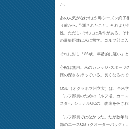
た。
あの人気がなければ､昨シーズン終了
り前から､予測されたこと。それより
性。ただし､それには条件がある。そ
の最短距離は米に留学。ゴルフ部に入
それに対し「26歳。年齢的に遅い」
心配は無用。米のカレッジ･スポーツ
懐の深さを持っている。長くなるので
OSU（オクラホマ州立大）は、全米
ゴルフ部員のためのゴルフ場」カース
スタ･ナショナルGCの、改造を任さ
ゴルフ部員ではなかった。だが数年前
部のエースQB（クオーターバック）