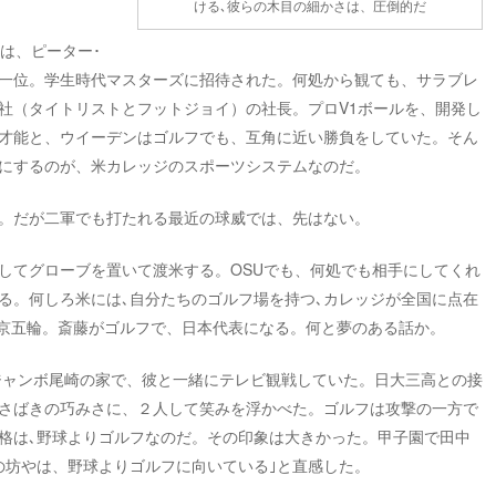
ける､彼らの木目の細かさは、圧倒的だ
は、ピーター･
一位。学生時代マスターズに招待された。何処から観ても、サラブレ
社（タイトリストとフットジョイ）の社長。プロV1ボールを、開発し
才能と、ウイーデンはゴルフでも、互角に近い勝負をしていた。そん
にするのが、米カレッジのスポーツシステムなのだ。
。だが二軍でも打たれる最近の球威では、先はない。
してグローブを置いて渡米する。OSUでも、何処でも相手にしてくれ
る。何しろ米には､自分たちのゴルフ場を持つ､カレッジが全国に点在
0東京五輪。斎藤がゴルフで、日本代表になる。何と夢のある話か。
、ジャンボ尾崎の家で、彼と一緒にテレビ観戦していた。日大三高との接
さばきの巧みさに、２人して笑みを浮かべた。ゴルフは攻撃の一方で
格は､野球よりゴルフなのだ。その印象は大きかった。甲子園で田中
の坊やは、野球よりゴルフに向いている｣と直感した。