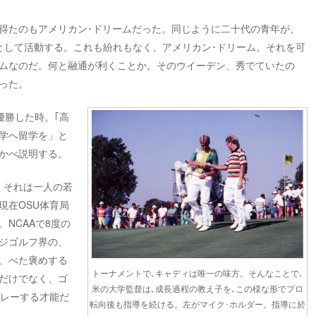
得たのもアメリカン･ドリームだった。同じように二十代の青年が、
として活動する。これも紛れもなく、アメリカン･ドリーム。それを可
ムなのだ。何と融通が利くことか。そのウイーデン、秀でていたの
った。
優勝した時。｢高
学へ留学を」と
かべ説明する。
。それは一人の若
現在OSU体育局
NCAAで8度の
ジゴルフ界の、
、べた褒めする
トーナメントで､キャディは唯一の味方。そんなことで､
だけでなく、ゴ
米の大学監督は､成長過程の教え子を､この様な形でプロ
プレーする才能だ
転向後も指導を続ける。左がマイク･ホルダー。指導に於