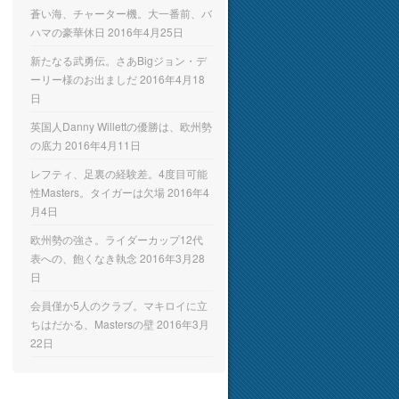
蒼い海、チャーター機。大一番前、バ
ハマの豪華休日
2016年4月25日
新たなる武勇伝。さあBigジョン・デ
ーリー様のお出ましだ
2016年4月18
日
英国人Danny Willettの優勝は、欧州勢
の底力
2016年4月11日
レフティ、足裏の経験差。4度目可能
性Masters。タイガーは欠場
2016年4
月4日
欧州勢の強さ。ライダーカップ12代
表への、飽くなき執念
2016年3月28
日
会員僅か5人のクラブ。マキロイに立
ちはだかる、Mastersの壁
2016年3月
22日