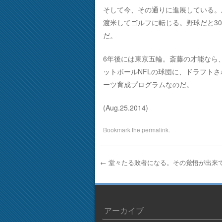
そして今、その通りに進展している。
渡米してゴルフに転じる。野球だと3
だ。
6年後には東京五輪。斎藤の才能なら
ットボールNFLの球団に、ドラフト
ーツ育成プログラムなのだ。
(Aug.25.2014)
Bookmark the
permalink
.
←
堂々たる敗者になる。その覚悟が出来
Post navigation
アーカイブ