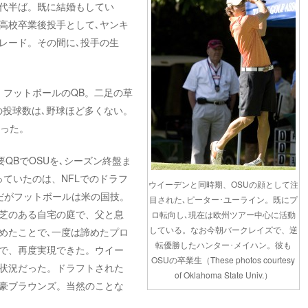
代半ば。既に結婚もしてい
高校卒業後投手として､ヤンキ
レード。その間に､投手の生
、フットボールのQB。二足の草
の投球数は､野球ほど多くない。
だった。
要QBでOSUを､シーズン終盤ま
ていたのは、NFLでのドラフ
ウイーデンと同時期、OSUの顔として注
｡だがフットボールは米の国技。
目された､ピーター･ユーライン。既にプ
芝のある自宅の庭で、父と息
ロ転向し､現在は欧州ツアー中心に活動
している。なお今朝バークレイズで、逆
めたことで､一度は諦めたプロ
転優勝したハンター･メイハン。彼も
で、再度実現できた。ウイー
OSUの卒業生（These photos courtesy
状況だった。ドラフトされた
of Oklahoma State Univ.）
豪ブラウンズ。当然のことな