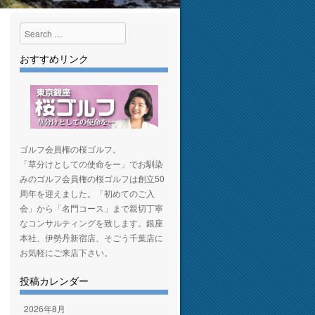
Search
おすすめリンク
ゴルフ会員権の桜ゴルフ。
「草分けとしての使命をー」でお馴染
みのゴルフ会員権の桜ゴルフは創立50
周年を迎えました。「初めてのご入
会」から「名門コース」まで親切丁寧
なコンサルティングを致します。銀座
本社、伊勢丹新宿店、そごう千葉店に
お気軽にご来店下さい。
投稿カレンダー
2026年8月