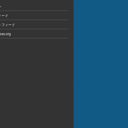
ン
ィード
トフィード
ess.org