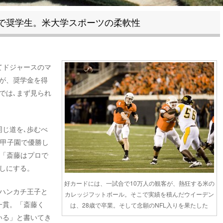
で奨学生。米大学スポーツの柔軟性
てドジャースのマ
が、奨学金を得
では､まず見られ
同じ道を､歩むべ
が甲子園で優勝し
。「斎藤はプロで
しにする。
好カードには、一試合で10万人の観客が、熱狂する米の
ハンカチ王子と
カレッジフットボール。そこで実績を積んだウイーデン
一貫。「斎藤く
は、28歳で卒業。そして念願のNFL入りを果たした
いる」と書いてき