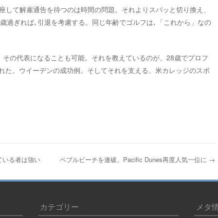
座して解雇通告を待つのは時間の問題。それよりスパッと切り換え、
0歳過ぎれば､引退を考慮する。同じ年齢でゴルフは､「これから」なの
、その代表になることも可能。それを教えているのが、28歳でプロフ
された。ウイーデンの成功例。そしてそれを支える、米カレッジのスポ
ている者は強い
ペブルビーチを連破。Pacific Dunes再度人気一位に
→
カテゴリー
メタ