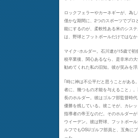
ロックフェラーやカーネギーが、為し
僅かな期間に、2つのスポーツでプロ
能にするのが、柔軟性ある米のシステ
は、野球とフットボールだけではなか
マイク･ホルダー。石川遼が15歳で初
校卒業後、関心あるなら、是非米の大
勧めてくれた私の旧知。彼が笑みを浮
｢時に神は不公平だと思うことがある
者に、幾つもの才能を与えること」。
長のホルダー。彼はゴルフ部監督時代。
優勝を残している。彼こそが、カレッ
指導者の帝王なのだ。そのホルダーが
ウイーデン。彼は野球、フットボール
ルフでもOSUゴルフ部員と、互角に
った。