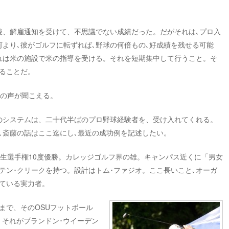
後、解雇通知を受けて、不思議でない成績だった。だがそれは､プロ入
何より､彼がゴルフに転ずれば､野球の何倍もの､好成績を残せる可能
れは米の施設で米の指導を受ける。それを短期集中して行うこと。そ
ることだ。
との声が聞こえる。
のシステムは、二十代半ばのプロ野球経験者を、受け入れてくれる。
､斎藤の話はここ迄にし､最近の成功例を記述したい。
学生選手権10度優勝。カレッジゴルフ界の雄。キャンパス近くに「男女
テン･クリークを持つ。設計はトム･ファジオ。ここ長いこと､オーガ
れている実力者。
まで、そのOSUフットボール
。それがブランドン･ウイーデン