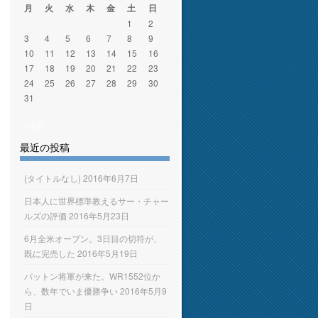
月
火
水
木
金
土
日
1
2
3
4
5
6
7
8
9
10
11
12
13
14
15
16
17
18
19
20
21
22
23
24
25
26
27
28
29
30
31
« 6月
最近の投稿
(タイトルなし)
2016年6月7日
日本人に世界標準教えるサー・チャー
ルズの評価
2016年5月23日
6月全米オープン。3日目の切符が、
既に完売した
2016年5月19日
パットン将軍が来た。WR1552位か
ら、数年でいま優勝争い
2016年5月9
日