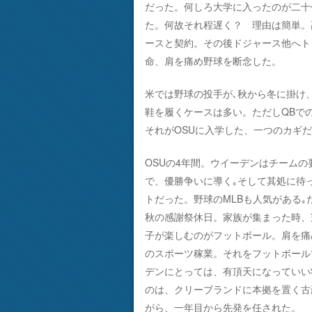
だった。何しろ大学に入ったのが二十
た。何故それ程遅く？ 理由は簡単。
ースと契約。その後ドジャース他へト
命、肩を痛め野球を断念した。
米では野球の投手が､秋から冬に掛け
鞋を履くケースは多い。ただしQBで
それがOSUに入学した、一つのカギ
OSUの4年間。ウイーデンはチームの
で、優勝争いに導く｡そして其処に待っ
トだった。野球のMLBも人気がある
秋の感謝祭休日。家族が集まった時、
子が楽しむのがフットボール。肩を痛
のスポーツ稼業。それをフットボール
デンにとっては、有頂天になっていい
のは、クリーブランドに本拠を置く古
がら、一年目から先発を任された。