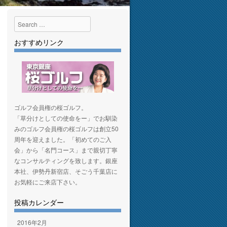
Search
おすすめリンク
ゴルフ会員権の桜ゴルフ。
「草分けとしての使命をー」でお馴染
みのゴルフ会員権の桜ゴルフは創立50
周年を迎えました。「初めてのご入
会」から「名門コース」まで親切丁寧
なコンサルティングを致します。銀座
本社、伊勢丹新宿店、そごう千葉店に
お気軽にご来店下さい。
投稿カレンダー
2016年2月