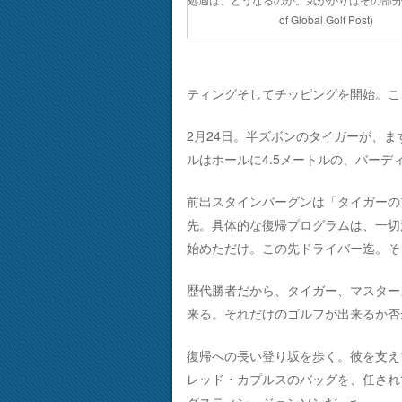
of Global Golf Post)
ティングそしてチッピングを開始。こ
2月24日。半ズボンのタイガーが、
ルはホールに4.5メートルの、バーデ
前出スタインバーグンは「タイガーの
先。具体的な復帰プログラムは、一切
始めただけ。この先ドライバー迄。そ
歴代勝者だから、タイガー、マスター
来る。それだけのゴルフが出来るか否
復帰への長い登り坂を歩く。彼を支え
レッド・カプルスのバッグを、任され
ダスティン・ジョンソンだった。