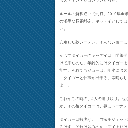
ルールの解釈違いで罰打。2010年全
の派手な長距離砲。キャデイとしては
い。
安定した数シーズン。そんなジョーに
かつてタイガーのキャデイは、問題発
けて来たのだ。年齢的にはタイガーよ
能性。それでもジョーは、即座にダス
「タイガーと仕事が出来る。素晴らし
よ」。
これがこの時の、2人の遣り取り。程
か、その後タイガーは、禄にトーナメ
タイガーは数少ない、自家用ジェット
るはず。それは並みのキャデイよりは