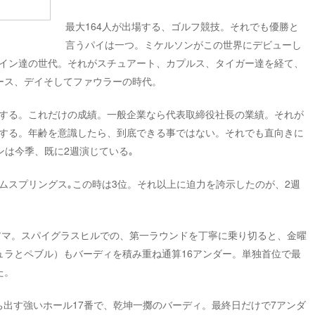
最大164人が出場する、ゴルフ競技。それでも優勝と
言うパイは一つ。ミケルソンがこの世界にデビューし
イン達の世代。それがスチュアート、カプルス、タイガー達を経て、
ース、デイそしてファウラーの時代。
する。これだけの成績。一般企業なら代表取締役社長の業績。それが
する。年齢を意識したら、到底できる事ではない。それでも直向きに
ンは今季、既に2週演じている｡
ムスプリングス｡この時は3位。それ以上に迫力を誇示したのが、2週
lプロアマ。スパイグラスヒルでの、第一ラウンドを丁寧に乗り切ると、金曜
ュラとペブル）もバーディを積み重ね通算16アンダー。単独首位で最
た。
ち出す強いホール17番で、乾坤一擲のバーディ。最終日だけで7アンダ