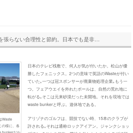
を張らない合理性と節約。日本でも是非…
日本のテレビ桟敷で、何人が気が付いたか。松山が優
勝したフェニックス。2つの意味で英語のWasteが付い
ていた｡一つは冠スポンサーが廃棄物処理企業｡もう一
つ。フェアウエイを外れたボールは、自然の荒れ地に
転がる｡そこは元来砂漠だった未開地。それを現地では
waste bunkerと呼ぶ。遊休地である。
アリゾナのゴルフは、競技でない時、15本のクラブが
aste
許される｡それは通称ロックアイアン。ジャンクショッ
も、この様に、各
bunkerだか