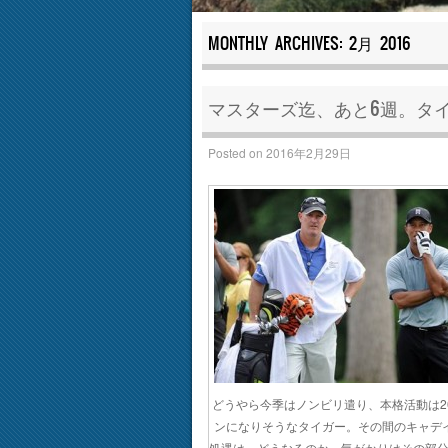
MONTHLY ARCHIVES:
2月 2016
マスターズ迄、あと6週。タ
Posted on
2016年2月29日
どうやら今季はノンビリ遣り、本格活動は2
ンになりそうなタイガー。その間のキャデ
処遇は、どうなるのか。気がかりはその部分だ（c