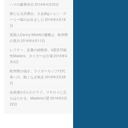
ハマの豪華休日
2016年4月25日
新たなる武勇伝。さあBigジョン・デ
ーリー様のお出ましだ
2016年4月18
日
英国人Danny Willettの優勝は、欧州勢
の底力
2016年4月11日
レフティ、足裏の経験差。4度目可能
性Masters。タイガーは欠場
2016年4
月4日
欧州勢の強さ。ライダーカップ12代
表への、飽くなき執念
2016年3月28
日
会員僅か5人のクラブ。マキロイに立
ちはだかる、Mastersの壁
2016年3月
22日