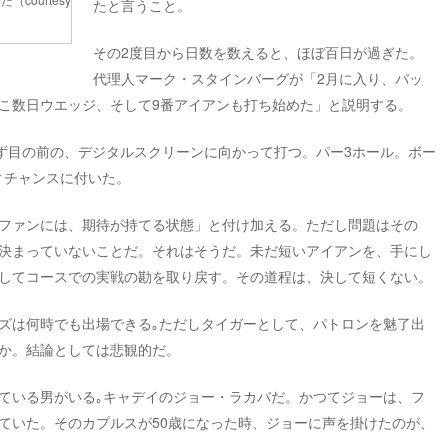
たと言うこと。
その2度目から日数を数えると、ほぼ百日が過ぎた。
代理人マーク・スタインバーグが「2月に入り、パッ
こ数日ウエッジ、そして9番アイアンも打ち始めた」と説明する。
まず目の前の、デジタルスクリーンに向かって打つ。パー3ホール。ボー
ィチャンスに付いた。
ファンには、期待が持てる状態」と付け加える。ただし問題はその
決まっていないことだ。それはそうだ。未だ短いアイアンを、手にし
してコースでの実戦の勘を取り戻す。その道程は、決して短くない。
ズは何時でも出場できる｡ただしタイガーとして、パトロンを魅了出
か。結論としては悲観的だ。
ている男がいる｡キャデイのジョー・ラカバだ。かつてジョーは、フ
ていた。そのカプルスが50歳になった時、ジョーに声を掛けたのが、