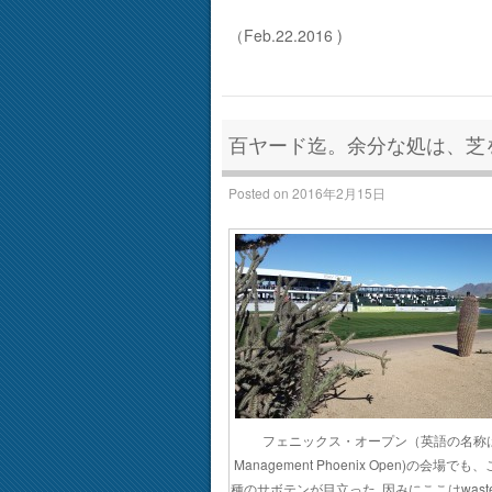
（Feb.22.2016 )
百ヤード迄。余分な処は、芝
Posted on
2016年2月15日
フェニックス・オープン（英語の名称はW
Management Phoenix Open)の会場で
種のサボテンが目立った｡因みにここはwaste 