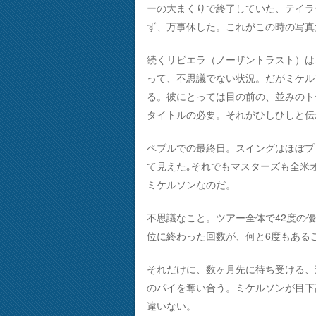
ーの大まくりで終了していた、テイラ
ず、万事休した。これがこの時の写真
続くリビエラ（ノーザントラスト）は
って、不思議でない状況。だがミケル
る。彼にとっては目の前の、並みのト
タイトルの必要。それがひしひしと伝
ペブルでの最終日。スイングはほぼプ
て見えた｡それでもマスターズも全米
ミケルソンなのだ。
不思議なこと。ツアー全体で42度の
位に終わった回数が、何と6度もある
それだけに、数ヶ月先に待ち受ける、
のパイを奪い合う。ミケルソンが目下
違いない。