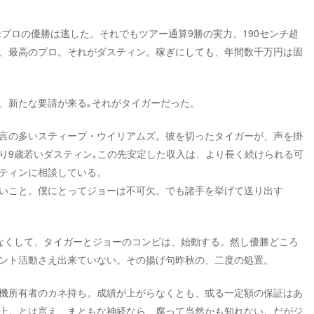
米プロの優勝は逃した。それでもツアー通算9勝の実力。190センチ超
、最高のプロ。それがダスティン。稼ぎにしても、年間数千万円は固
、新たな要請が来る｡それがタイガーだった。
言の多いスティーブ・ウイリアムズ。彼を切ったタイガーが、声を掛
り9歳若いダスティン｡この先安定した収入は、より長く続けられる可
ティンに相談している。
いこと。僕にとってジョーは不可欠。でも諸手を挙げて送り出す
なくして、タイガーとジョーのコンビは、始動する。然し優勝どころ
ント活動さえ出来ていない。その揚げ句昨秋の、二度の処置。
機所有者のカネ持ち。成績が上がらなくとも、或る一定額の保証はあ
上。とは言え、まともな神経なら、腐って当然かも知れない。だがジ