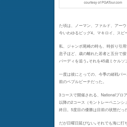
courtesy of PGATour.com
た頃は、ノーマン、ファルド、アーウ
今いわゆるビッグ4。マキロイ、スピ
私、ジャンボ尾崎の時も、時折り引用
息子ほど、歳の離れた若者と五分で接
バーディを追う｡それを45歳ミケルソ
一度は彼にとっての、今季の緒戦パー
前のペブルビーチだった。
3コースで開催される、Nationa
以降の2コース（モントレーペニンシ
終日。5度目の優勝は目前の状態だっ
だが日曜日延びない｡それでも海に打