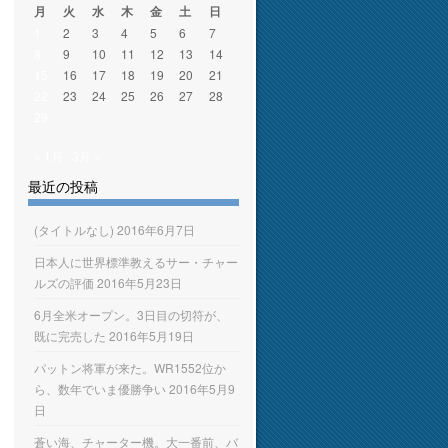
月
火
水
木
金
土
日
1
2
3
4
5
6
7
8
9
10
11
12
13
14
15
16
17
18
19
20
21
22
23
24
25
26
27
28
29
« 1月
3月 »
最近の投稿
(タイトルなし)
2016年6月7日
日本人に世界標準教えるサー・チャー
ルズの評価
2016年5月23日
6月全米オープン。3日目の切符が、
既に完売した
2016年5月19日
パットン将軍が来た。WR1552位か
ら、数年でいま優勝争い
2016年5月9
日
蒼い海、チャーター機。大一番前、バ