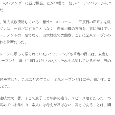
ーの17アンダーに並ぶ機会。だが18番で、短いバーディパットが沈ま
だ。
、過去複数優勝している、相性のいいコース。「三度目の正直」を狙
ソンは、一顧だにすることもなく、自家用機の方向を、東に向けてい
ーナメントの一勝でなく、四大競技での勲章。ことに全米オープンの
わる決断だった。
レーンに添って振られていた｡パッティングも筆者の目には、安定し
オープンも、取りこぼしは許されない｡それを承知しているのが、当の
優勝を重ねた、これほどのプロが、全米オープンだけに手が届かず。2
ことだ。
連続の大一番。そこで息子ほど年齢の違う、スピース達とたった一つ
高めている集中力。常人には考えが及ばない、高さであることは、間