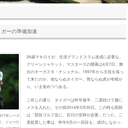
イガーの準備加速
26歳マキロイが、生涯グランドスラム達成に必要な、
グリーンジャケット。マスターズの開幕は4月7日。舞
台のオーガスタ・ナショナル。1997年から主役を張っ
て来たのが、他ならぬタイガー。熊ならぬ虎が冬眠か
ら、いま覚めつつある。
ご存じの通り、タイガーは昨年後半、二度続けて腰に
メスを入れた。その前2014年3月30日。この時も医師
は「競技ゴルフ迄に、百日の安静が必要」だった。二
017年シーズ
度処置した事は、昨年9月の一回目も、成功しなかっ
イ、ジョーの
ourtesy