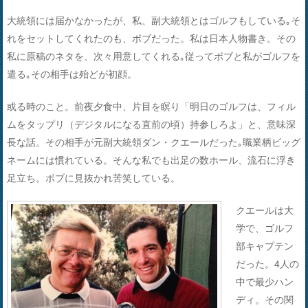
大統領には届かなかったが、私、副大統領とはゴルフもしている｡そ
れをセットしてくれたのも、ボブだった。私は日本人物書き。その
私に原稿のネタを、次々用意してくれる｡従ってボブと私がゴルフを
遣る｡その相手は殆どが初顔。
或る時のこと。前夜夕食中、片目を瞑り「明日のゴルフは、フィル
ムをタップリ（デジタルになる直前の頃）持参しろよ」と、意味深
長な話。その相手が元副大統領ダン・クエールだった｡職業柄ビッグ
ネームには慣れている。そんな私でも出足の数ホール、流石に浮き
足立ち。ボブに見抜かれ苦笑している。
クエールは大
学で、ゴルフ
部キャプテン
だった。4人の
中で最少ハン
ディ。その関