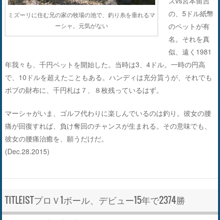
ズvs宮本留吉
の、5ドル紙幣
ミズーリに住む兄の家の牧場の池で、釣り糸を垂れるマ
のペットが有
ーシャ。元気がない
名。それを真
似、遠く1981
年我々も、千円ベットを開始した。当時は3、4ドル。一時の円高
で、10ドルを超えたこともある。ハンディは充分貰うが、それでも
ボブの財布に、千円札は７、８枚残っているはず。
マーシャがいま、ゴルフ代わりに楽しんでいるのは釣り。彼女の腰
痛が回復すれば、負け奪回のチャンスが生まれる。その意味でも、
彼女の腰痛治癒を、願うだけだ。
(Dec.28.2015)
TITLEISTプロＶ1ボール、デビュー15年で2374勝