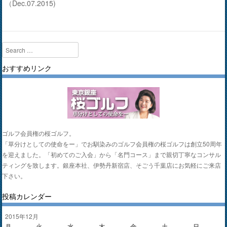
（Dec.07.2015)
Search
おすすめリンク
ゴルフ会員権の桜ゴルフ。
「草分けとしての使命をー」でお馴染みのゴルフ会員権の桜ゴルフは創立50周年
を迎えました。「初めてのご入会」から「名門コース」まで親切丁寧なコンサル
ティングを致します。銀座本社、伊勢丹新宿店、そごう千葉店にお気軽にご来店
下さい。
投稿カレンダー
2015年12月
月
火
水
木
金
土
日