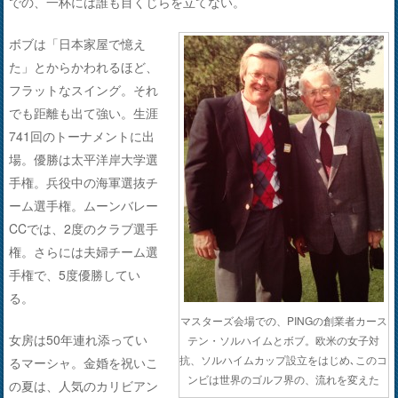
での、一杯には誰も目くじらを立てない。
ボブは「日本家屋で憶え
た」とからかわれるほど、
フラットなスイング。それ
でも距離も出て強い。生涯
741回のトーナメントに出
場。優勝は太平洋岸大学選
手権。兵役中の海軍選抜チ
ーム選手権。ムーンバレー
CCでは、2度のクラブ選手
権。さらには夫婦チーム選
手権で、5度優勝してい
る。
マスターズ会場での、PINGの創業者カース
女房は50年連れ添ってい
テン・ソルハイムとボブ。欧米の女子対
抗、ソルハイムカップ設立をはじめ､このコ
るマーシャ。金婚を祝いこ
ンビは世界のゴルフ界の、流れを変えた
の夏は、人気のカリビアン