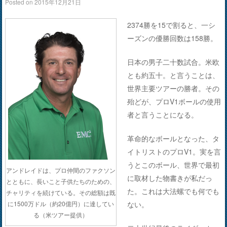
Posted on
2015年12月21日
2374勝を15で割ると、一シ
ーズンの優勝回数は158勝。
日本の男子二十数試合。米欧
とも約五十。と言うことは、
世界主要ツアーの勝者。その
殆どが、プロV1ボールの使用
者と言うことになる。
革命的なボールとなった、タ
イトリストのプロV1。実を言
うとこのボール、世界で最初
アンドレイドは、プロ仲間のファクソン
に取材した物書きが私だっ
とともに、長いこと子供たちのための、
た。これは大法螺でも何でも
チャリティを続けている。その総額は既
ない。
に1500万ドル（約20億円）に達してい
る（米ツアー提供）