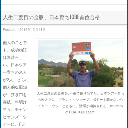
人生二度目の金脈、日本育ちJOBE首位合格
Posted on
2015年12月14日
他人のことで
も、成功物語
は素晴らし
い。日本ツア
ー育ちの米人
が2人。さらに
個人的な旧知
人生二度目の金脈を､一番で掘り当てた、日本ツアー育ち
が、狭き門を
の米人プロ、ブラント・ジョーブ。ボギーを叩かないウ
突破。年明け
イリー・ウッドとともに、活躍が期待される（courtesy
早々、チャン
of PGA TOUR.com)
ピオンズ・ツ
アーに、Full