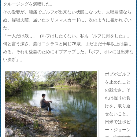
クルージングを満喫した。
その愛妻が、腰痛でゴルフが出来ない状態になった。夫唱婦随なら
ぬ、婦唱夫随。届いたクリスマスカードに、次のように書かれてい
た。
「一人だけ残し、ゴルフはしたくない。私もゴルフに封をした」。
何と言う潔さ。歳はニクラスと同じ75歳。まだまだ十年以上は楽し
める。それを愛妻のためにギブアップした。｢ボブ、オレには出来な
い決断」。
ボブがゴルフ
を止めたこと
の残念さ。そ
れは握りの負
けを、取り返
せないこと。
日米ではボビ
ー・ジョーン