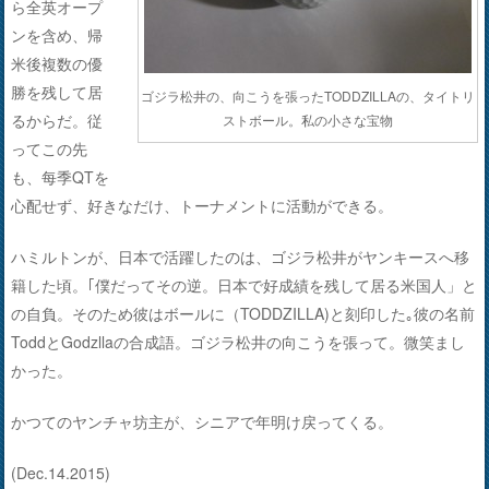
ら全英オープ
ンを含め、帰
米後複数の優
勝を残して居
ゴジラ松井の、向こうを張ったTODDZILLAの、タイトリ
るからだ。従
ストボール。私の小さな宝物
ってこの先
も、每季QTを
心配せず、好きなだけ、トーナメントに活動ができる。
ハミルトンが、日本で活躍したのは、ゴジラ松井がヤンキースへ移
籍した頃。｢僕だってその逆。日本で好成績を残して居る米国人」と
の自負。そのため彼はボールに（TODDZILLA)と刻印した｡彼の名前
ToddとGodzllaの合成語。ゴジラ松井の向こうを張って。微笑まし
かった。
かつてのヤンチャ坊主が、シニアで年明け戻ってくる。
(Dec.14.2015)