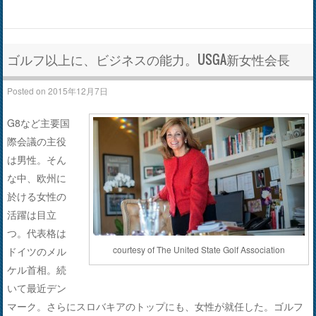
ゴルフ以上に、ビジネスの能力。USGA新女性会長
Posted on
2015年12月7日
G8など主要国
際会議の主役
は男性。そん
な中、欧州に
於ける女性の
活躍は目立
つ。代表格は
courtesy of The United State Golf Association
ドイツのメル
ケル首相。続
いて最近デン
マーク。さらにスロバキアのトップにも、女性が就任した。ゴルフ