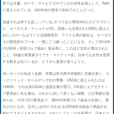
界では今夏、ローラ・デイビイズやアニカが女性会員として、R&A
に迎えられている。260年余の歴史で初めてのことだった。
勿論それは米でも起こっている｡かつて白人男性300人のクラブだっ
た、オーガスタ・ナショナルGC。其処へも女性が2人同時に迎えら
れた｡その一人はライス元国務長官。アフリカ系の彼女は、オーガス
タの歴史的タブーを、一度に二つ破ったことになる。そして2016年
のUSGA（米国ゴルフ協会）新会長に、このほど女性が選出された
こと。59歳の実業家ダイアナ・マーフィー氏。日本でも女性を登用
する動きは出ているが、どうやら速度が違うようだ。
赤いスーツが似合う金髪。本業は米大西洋岸南部に本拠を置く、ロ
ックソリッド・ホールデング社の専務。USGAに迎えられたのは
1988年。それ以来USGAと協賛企業の窓口。5年前にエグゼクティ
ブ委員会に名を連ね、それから決して長くない経験。だが実績が認
められ、12月1日の委員会で、第64代米国ゴルフ協会の会長に、選
出されたもの。正式には2月に行われるUSGA年次総会で承認され、
晴れてスタートするのだが、それにしてもこの会長選び。日本とは