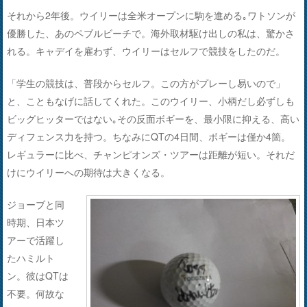
それから2年後。ウイリーは全米オープンに駒を進める｡ワトソンが
優勝した、あのペブルビーチで。海外取材駆け出しの私は、驚かさ
れる。キャデイを雇わず、ウイリーはセルフで競技をしたのだ。
「学生の競技は、普段からセルフ。この方がプレーし易いので」
と、こともなげに話してくれた。このウイリー、小柄だし必ずしも
ビッグヒッターではない｡その反面ボギーを、最小限に抑える、高い
ディフェンス力を持つ。ちなみにQTの4日間、ボギーは僅か4箇。
レギュラーに比べ、チャンピオンズ・ツアーは距離が短い。それだ
けにウイリーへの期待は大きくなる。
ジョーブと同
時期、日本ツ
アーで活躍し
たハミルト
ン。彼はQTは
不要。何故な