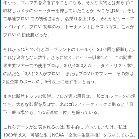
年から、ゴルフ界を席巻することになる。そんな大物とは知らずに､
取材しカメラのシャッターを押していたことが､今こそばゆい。そし
て早速プロV1での初優勝者が、名乗りを上げる。それがビリー・ア
ンドレイド。プロV1初年の秋。トーナメントはラスベガス。これが
プロV1の初優勝だった。
それから15年で､何と単一ブランドのボールが、2374回も優勝した｡
これは途方もない数字。さらに続く｡デビュー以来15年。この間世
界主要ツアーでの使用プロは、30万4000人以上。タイトリスト本社
の話だと「3人に2人がプロV1、またはプロV1xでプレー。その数は
2位企業のボールの、5倍以上に達する」と言う。
まさに断然トップの状態。プロが選ぶ用具は､一般ゴルファーの市場
でも、大きな影響を及ぼす。米のゴルフデータテックに拠ると「目
下一般市場でも、175週連続一位」を保っている。
これらデータが公表されるのは､基本的にプロのモノだけ。私は
1980年以来、可能な限りNCAA（全米学生選手権）を取材している｡