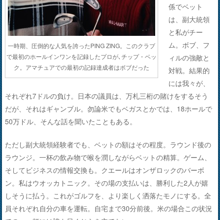
係でベット
は、副大統領
と私がチー
ム。ボブ、フ
一時期、圧倒的な人気を誇ったPING ZING。このクラブ
で最初のホールインワンを記録したプロが､チップ・ベッ
ィルの強敵と
ク。アマチュアでの最初の記録達成者はボブだった
対戦。結果的
には我々が、
それぞれ7ドルの負け。日本の議員は、万札三桁の賭けをするそう
だが、それはギャンブル。勿論米でもベガスとかでは、18ホールで
50万ドル、そんな話を聞いたこともある。
ただし副大統領経験者でも、ベットの額はその程度。ラウンド後の
ラウンジ。一杯の飲み物で喉を潤しながらベットの精算。ゲーム、
そしてビジネスの情報交換も。クエールはオンザロックのバーボ
ン。私はウオッカトニック。その場の支払いは、勝利した2人が嬉
しそうに払う。これがゴルフを、より楽しく洒落たモノにする。全
員それぞれ自分の車を運転。自宅まで30分前後。米の場合この状況