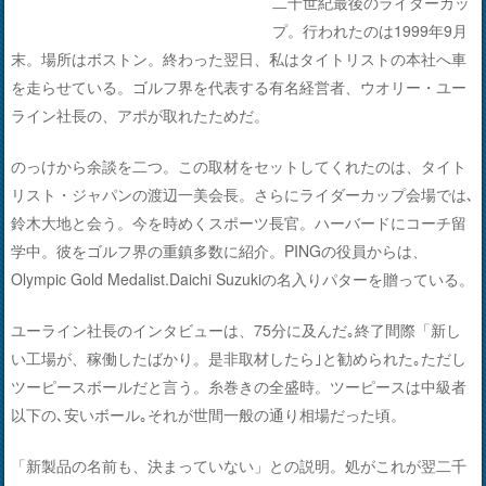
二十世紀最後のライダーカッ
プ。行われたのは1999年9月
末。場所はボストン。終わった翌日、私はタイトリストの本社へ車
を走らせている。ゴルフ界を代表する有名経営者、ウオリー・ユー
ライン社長の、アポが取れたためだ。
のっけから余談を二つ。この取材をセットしてくれたのは、タイト
リスト・ジャパンの渡辺一美会長。さらにライダーカップ会場では､
鈴木大地と会う。今を時めくスポーツ長官。ハーバードにコーチ留
学中。彼をゴルフ界の重鎮多数に紹介。PINGの役員からは、
Olympic Gold Medalist.Daichi Suzukiの名入りパターを贈っている。
ユーライン社長のインタビューは、75分に及んだ｡終了間際「新し
い工場が、稼働したばかり。是非取材したら｣と勧められた｡ただし
ツーピースボールだと言う。糸巻きの全盛時。ツーピースは中級者
以下の､安いボール｡それが世間一般の通り相場だった頃。
「新製品の名前も、決まっていない」との説明。処がこれが翌二千