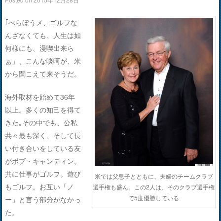
｢べらぼうメ、ゴルフな
んざなくても、人生は如
何様にも、漫喫出来ら
ぁ」、こんな啖呵が、米
から聞こえて来そうだ。
海外取材を始めて36年
以上。多くの知己を得て
きた｡その中でも、公私
共々最も深く、そして長
い付き合いをしている友
がボブ・キャンティン。
共に仕事がゴルフ。遊び
米では父息子とともに、夫婦のチームクラブ
もゴルフ。お互い「ノ
選手権も盛ん。この2人は、そのクラブ選手権
で5度優勝している
ー」と言う部分がなかっ
た。