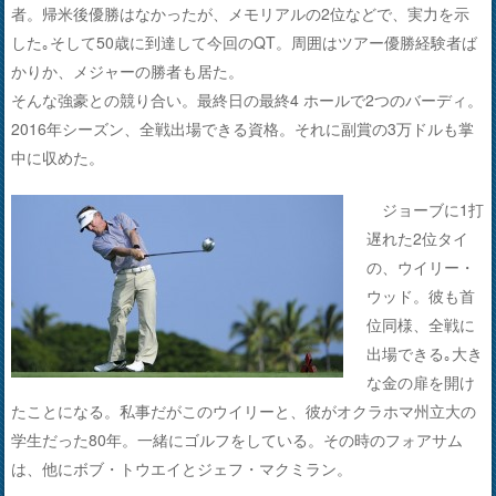
者。帰米後優勝はなかったが、メモリアルの2位などで、実力を示
した｡そして50歳に到達して今回のQT。周囲はツアー優勝経験者ば
かりか、メジャーの勝者も居た。
そんな強豪との競り合い。最終日の最終4 ホールで2つのバーディ。
2016年シーズン、全戦出場できる資格。それに副賞の3万ドルも掌
中に収めた。
ジョーブに1打
遅れた2位タイ
の、ウイリー・
ウッド。彼も首
位同様、全戦に
出場できる｡大き
な金の扉を開け
たことになる。私事だがこのウイリーと、彼がオクラホマ州立大の
学生だった80年。一緒にゴルフをしている。その時のフォアサム
は、他にボブ・トウエイとジェフ・マクミラン。