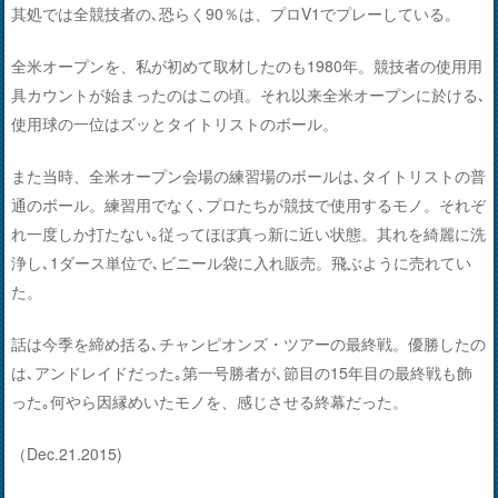
其処では全競技者の､恐らく90％は、プロV1でプレーしている。
全米オープンを、私が初めて取材したのも1980年。競技者の使用用
具カウントが始まったのはこの頃。それ以来全米オープンに於ける､
使用球の一位はズッとタイトリストのボール。
また当時、全米オープン会場の練習場のボールは､タイトリストの普
通のボール。練習用でなく､プロたちが競技で使用するモノ。それぞ
れ一度しか打たない｡従ってほぼ真っ新に近い状態。其れを綺麗に洗
浄し､1ダース単位で､ビニール袋に入れ販売。飛ぶように売れてい
た。
話は今季を締め括る､チャンピオンズ・ツアーの最終戦。優勝したの
は､アンドレイドだった｡第一号勝者が､節目の15年目の最終戦も飾
った｡何やら因縁めいたモノを、感じさせる終幕だった。
（Dec.21.2015)