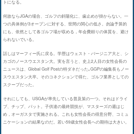
トになる。
何故ならJGAの場合、ゴルフの斜陽化に、歯止めが掛からない。一
つの具体例が3オープンに対する、世間の関心の低さ。勿論予算的
にも、依然として各ゴルフ場が収める，年会費頼りの体質を、避け
られないでいる。
話しはマーフィー氏に戻る。学歴はウェスト・バージニア大と、シ
カゴのノースウエスタン大。実を言うと、史上2人目の女性会長の
ニュースは、Global Golf Postの特ダネだった｡GGPの編集長もノー
スウエスタン大卒。そのコネクションで得た、ゴルフ業界としての
スクープだった。
それにしても、USGAが率先している普及策の一つ。それはドライ
ブ、チップ、パット。子供達の最終競技が、マスターズの週はじ
め，オーガスタで実施される。これも女性会長の得意分野、コミュ
ニケーションの結果なのだ。若い59歳女性会長への期待は大きい。