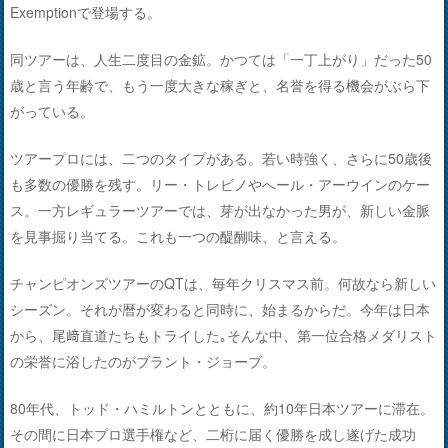
Exemptionで登場する。
同ツアーは、人生二度目の金鉱。かつては「一丁上がり」だった50
歳と言う年齢で、もう一度大きな稼ぎと、名誉を得る機会がぶら下
がっている。
ツアープロには、二つのタイプがある。若い時強く、さらに50歳後
も多数の優勝を残す。リー・トレビノやへール・アーウインのケー
ス。一方レギュラーツアーでは、芽が出なかった男が、新しい金脈
を見事掘り当てる。これも一つの醍醐味、と言える。
チャンピオンズツアーのQTは、毎年クリスマス前。何故なら新しい
シーズン。それが暦が変わると同時に、始まるからだ。今年は日本
から、尾﨑直道たちもトライした｡そんな中、第一位合格メダリスト
の栄誉に浴したのがブラント・ジョーブ。
80年代、トッド・ハミルトンとともに、約10年日本ツアーに滞在。
その間に日本プロ選手権など、二桁に届く優勝を成し遂げた成功