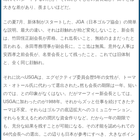
大きな差があり、羨ましいほどだ。
この夏7月、新体制がスタートした、JGA（日本ゴルフ協会）の簡単
な説明。最大の違い。それは顔触れが殆ど変化しないこと。新会長
は、竹田恆正副会長が昇格。これ迄長いこと、無給のままだったと
言われる、永田専務理事が副会長に。ここ迄は無風。意外な人事は
安西孝之前会長が、名誉会長として残ったこと。これでは旧体制
と、全く同じ顔触れ。
それに比べUSGAは、エグゼクティブ委員会歴5年の女性が、トーマ
ス・オトール氏に代わって選出された｡然も会長の期限は一年。短い
のでは、との印象がなくはない。だがマーフィー新会長としては、
USGAに加わったのが1988年。それからズッと仕事を続けてきたテ
ーマは不変。それらはゴルフの底辺拡大へのコミュニケーション。
それらを支えるための潤沢な資金作りなど。だから一年の期限で
も、充分な結果を残すことが可能になる。その才能を認められての
64代会長への選出。この辺りも日本が参考にすべき、大きなポイン