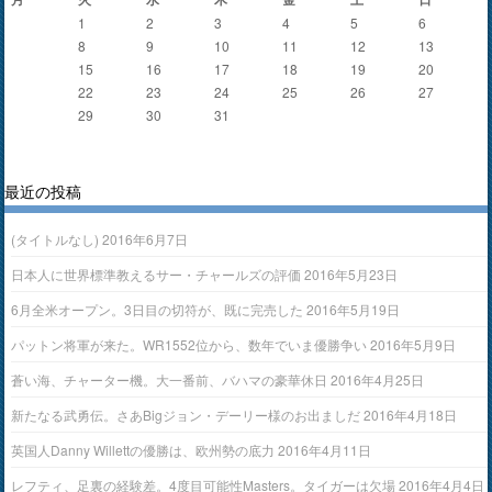
1
2
3
4
5
6
7
8
9
10
11
12
13
14
15
16
17
18
19
20
21
22
23
24
25
26
27
28
29
30
31
« 11月
1月 »
最近の投稿
(タイトルなし)
2016年6月7日
日本人に世界標準教えるサー・チャールズの評価
2016年5月23日
6月全米オープン。3日目の切符が、既に完売した
2016年5月19日
パットン将軍が来た。WR1552位から、数年でいま優勝争い
2016年5月9日
蒼い海、チャーター機。大一番前、バハマの豪華休日
2016年4月25日
新たなる武勇伝。さあBigジョン・デーリー様のお出ましだ
2016年4月18日
英国人Danny Willettの優勝は、欧州勢の底力
2016年4月11日
レフティ、足裏の経験差。4度目可能性Masters。タイガーは欠場
2016年4月4日