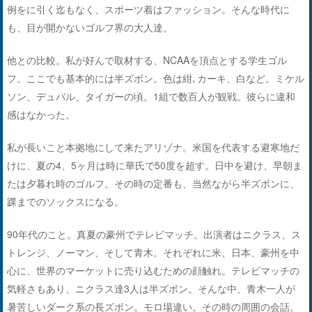
例をに引く迄もなく、スポーツ着はファッション。そんな時代に
も、目が開かないゴルフ界の大人達。
他との比較。私が好んで取材する、NCAAを頂点とする学生ゴル
フ。ここでも基本的には半ズボン。色は紺､カーキ、白など。ミケル
ソン、デュバル、タイガーの頃。1組で数百人が観戦。彼らに違和
感はなかった。
私が長いこと本拠地にして来たアリゾナ。米国を代表する避寒地だ
けに、夏の4、5ヶ月は時に華氏で50度を超す。日中を避け、早朝ま
たは夕暮れ時のゴルフ。その時の定番も、当然ながら半ズボンに、
踝までのソックスになる。
90年代のこと。真夏の豪州でテレビマッチ。出演者はニクラス、ス
トレンジ、ノーマン、そして青木。それぞれに米、日本、豪州を中
心に、世界のマーケットに売り込むための顔触れ。テレビマッチの
気軽さもあり、ニクラス達3人は半ズボン。そんな中、青木一人が
暑苦しいダーク系の長ズボン。モロ場違い。その時の周囲の会話。