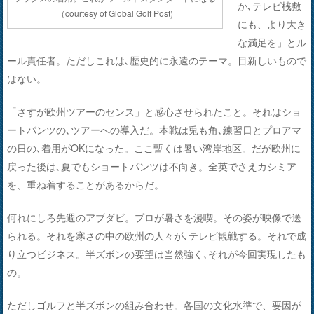
か､テレビ桟敷
（courtesy of Global Golf Post)
にも、より大き
な満足を」とル
ール責任者。ただしこれは､歴史的に永遠のテーマ。目新しいもので
はない。
「さすが欧州ツアーのセンス」と感心させられたこと。それはショ
ートパンツの､ツアーへの導入だ。本戦は兎も角､練習日とプロアマ
の日の､着用がOKになった。ここ暫くは暑い湾岸地区。だが欧州に
戻った後は､夏でもショートパンツは不向き。全英でさえカシミア
を、重ね着することがあるからだ。
何れにしろ先週のアブダビ。プロが暑さを漫喫。その姿が映像で送
られる。それを寒さの中の欧州の人々が､テレビ観戦する。それで成
り立つビジネス。半ズボンの要望は当然強く､それが今回実現したも
の。
ただしゴルフと半ズボンの組み合わせ。各国の文化水準で、要因が