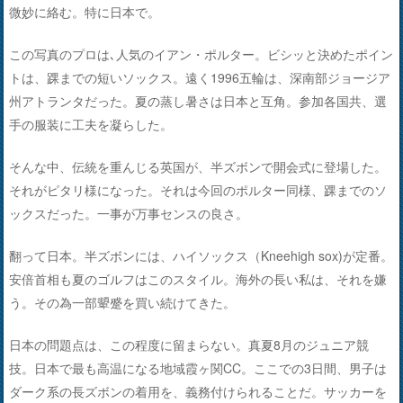
微妙に絡む。特に日本で。
この写真のプロは､人気のイアン・ポルター。ビシッと決めたポイン
トは、踝までの短いソックス。遠く1996五輪は、深南部ジョージア
州アトランタだった。夏の蒸し暑さは日本と互角。参加各国共、選
手の服装に工夫を凝らした。
そんな中、伝統を重んじる英国が、半ズボンで開会式に登場した。
それがピタリ様になった。それは今回のポルター同様、踝までのソ
ックスだった。一事が万事センスの良さ。
翻って日本。半ズボンには、ハイソックス（Kneehigh sox)が定番。
安倍首相も夏のゴルフはこのスタイル。海外の長い私は、それを嫌
う。その為一部顰蹙を買い続けてきた。
日本の問題点は、この程度に留まらない。真夏8月のジュニア競
技。日本で最も高温になる地域霞ヶ関CC。ここでの3日間、男子は
ダーク系の長ズボンの着用を、義務付けられることだ。サッカーを