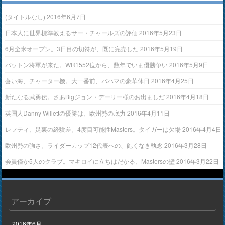
(タイトルなし)
2016年6月7日
日本人に世界標準教えるサー・チャールズの評価
2016年5月23日
6月全米オープン。3日目の切符が、既に完売した
2016年5月19日
パットン将軍が来た。WR1552位から、数年でいま優勝争い
2016年5月9日
蒼い海、チャーター機。大一番前、バハマの豪華休日
2016年4月25日
新たなる武勇伝。さあBigジョン・デーリー様のお出ましだ
2016年4月18日
英国人Danny Willettの優勝は、欧州勢の底力
2016年4月11日
レフティ、足裏の経験差。4度目可能性Masters。タイガーは欠場
2016年4月4日
欧州勢の強さ。ライダーカップ12代表への、飽くなき執念
2016年3月28日
会員僅か5人のクラブ。マキロイに立ちはだかる、Mastersの壁
2016年3月22日
アーカイブ
2016年6月