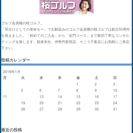
ゴルフ会員権の桜ゴルフ。
「草分けとしての使命をー」でお馴染みのゴルフ会員権の桜ゴルフは創立50周年
を迎えました。「初めてのご入会」から「名門コース」まで親切丁寧なコンサル
ティングを致します。銀座本社、伊勢丹新宿店、そごう千葉店にお気軽にご来店
下さい。
投稿カレンダー
2016年1月
月
火
水
木
金
土
日
1
2
3
4
5
6
7
8
9
10
11
12
13
14
15
16
17
18
19
20
21
22
23
24
25
26
27
28
29
30
31
« 12月
2月 »
最近の投稿