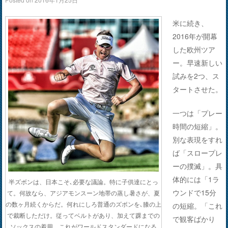
米に続き、
2016年が開幕
した欧州ツア
ー。早速新しい
試みを2つ、ス
タートさせた。
一つは「プレー
時間の短縮」。
別な表現をすれ
ば「スロープレ
ーの撲滅」。具
体的には「1ラ
半ズボンは、日本こそ､必要な議論。特に子供達にとっ
ウンドで15分
て。何故なら、アジアモンスーン地帯の蒸し暑さが、夏
の数ヶ月続くからだ。何れにしろ普通のズボンを､膝の上
の短縮。「これ
で裁断しただけ。従ってベルトがあり、加えて踝までの
で観客ばかり
ソックスの着用。これがワールドスタンダードになる