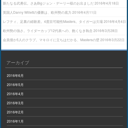
新たなる武勇伝。さあBigジョン・デーリー様のお出ましだ
2016年4月18日
英国人Danny Willettの優勝は、欧州勢の底力
2016年4月11日
レフティ、足裏の経験差。4度目可能性Masters。タイガーは欠場
2016年4月4日
欧州勢の強さ。ライダーカップ12代表への、飽くなき執念
2016年3月28日
会員僅か5人のクラブ。マキロイに立ちはだかる、Mastersの壁
2016年3月22日
アーカイブ
2016年6月
2016年5月
2016年4月
2016年3月
2016年2月
2016年1月