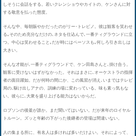
しそうに会話をする。若いクレンショウやカイトの、ケンさんに対
する敬意を払った態度。
そんな中、毎朝賑やかだったのがリー･トレビノ。彼は観客を笑わせ
る｡そのため充分なだけの､ネタを仕込んで､一番ティグラウンドに立
つ。中心は笑わせること｡だが時にはペーソスも｡何しろ引き出しは
大きい。
そんな才能が､一番ティグラウンドで、ケン田島さんと､掛け合う。
観客に受けないはずがなかった。それはまさに､オーケストラの指揮
者の面目躍如。だが何時の間にか、この風習が消え､いまではテレビ
局の､駆け出しアナの、訓練の場に変わっている。味も素っ気もな
い。彼らに､大衆を盛り上げる能力はないからだ。
ロブソンの後釜が誰か。まだ聞いてはいない。だが来年のロイヤル
トルーン。ズッと年齢の下がった後継者の登場は間違いない。
人の集まる所に、有名人は多ければ多いだけよい。それによって、