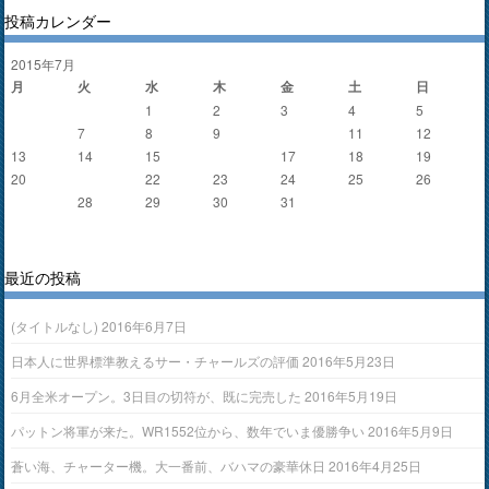
投稿カレンダー
2015年7月
月
火
水
木
金
土
日
1
2
3
4
5
6
7
8
9
10
11
12
13
14
15
16
17
18
19
20
21
22
23
24
25
26
27
28
29
30
31
« 6月
8月 »
最近の投稿
(タイトルなし)
2016年6月7日
日本人に世界標準教えるサー・チャールズの評価
2016年5月23日
6月全米オープン。3日目の切符が、既に完売した
2016年5月19日
パットン将軍が来た。WR1552位から、数年でいま優勝争い
2016年5月9日
蒼い海、チャーター機。大一番前、バハマの豪華休日
2016年4月25日