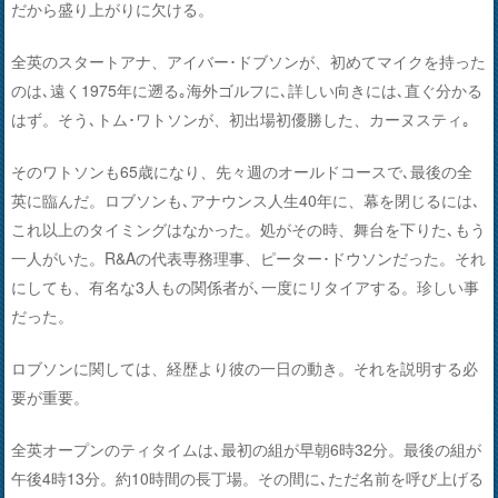
だから盛り上がりに欠ける。
全英のスタートアナ、アイバー･ドブソンが、初めてマイクを持った
のは､遠く1975年に遡る｡海外ゴルフに､詳しい向きには､直ぐ分かる
はず。そう､トム･ワトソンが、初出場初優勝した、カーヌスティ｡
そのワトソンも65歳になり、先々週のオールドコースで､最後の全
英に臨んだ。ロブソンも､アナウンス人生40年に、幕を閉じるには､
これ以上のタイミングはなかった。処がその時、舞台を下りた､もう
一人がいた。R&Aの代表専務理事、ピーター･ドウソンだった。それ
にしても、有名な3人もの関係者が､一度にリタイアする。珍しい事
だった。
ロブソンに関しては、経歴より彼の一日の動き。それを説明する必
要が重要。
全英オープンのティタイムは､最初の組が早朝6時32分。最後の組が
午後4時13分。約10時間の長丁場。その間に､ただ名前を呼び上げる