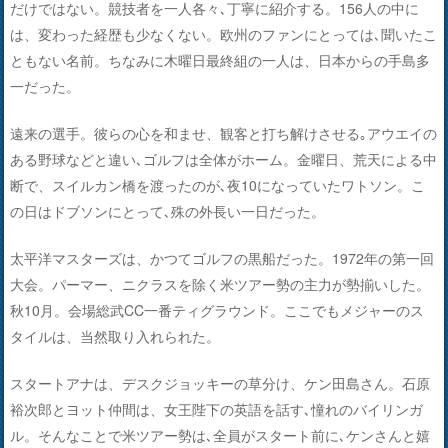
だけではない。競技者を一人各々､丁寧に紹介する。156人の中に
は、変わった経歴も少なくない。欧州のファンにとっては､聞いたこ
ともない名前。ちなみに木曜日最終組の一人は、日本からの手島多
一だった。
遠来の選手。彼らの心を和ませ、観客と打ち解けさせる｡アウエイの
ある野球などと違い､ゴルフは全体がホーム。金曜日、荒天による中
断で、スイルカン橋を渡ったのが､夜10になっていたワトソン。こ
の日はドブソンにとって､殊の外長い一日だった。
太平洋マスターズは、かつてゴルフの黒船だった。1972年の第一回
大会。パーマー、ニクラスを除く米ツアー勢の主力が勢揃いした。
秋10月。会場総武CC一番ティグラウンド。ここでもメジャーのス
タイルは、当然取り入れられた。
スタートアナは、デスクジョッキーの草分け、ケン田島さん。石原
裕次郎とヨット仲間は、女王陛下の英語を話す､憧れのバイリンガ
ル。そんなことで米ツアー勢は､全員がスタート前に､ケンさんと嬉