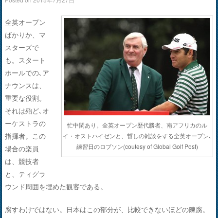
全英オープン
ばかりか、マ
スターズで
も。スタート
ホールでの､ア
ナウンスは、
重要な役割。
それは殆ど､オ
ーケストラの
忙中閑あり。全英オープン歴代勝者、南アフリカのル
指揮者。この
イ・オストハイゼンと、暫しの雑談をする全英オープン､
練習日のロブソン(coutesy of Global Golf Post)
場合の楽員
は、競技者
と、ティグラ
ウンド周囲を埋めた観客である。
腐すわけではない。日本はこの部分が、比較できないほどの陳腐。